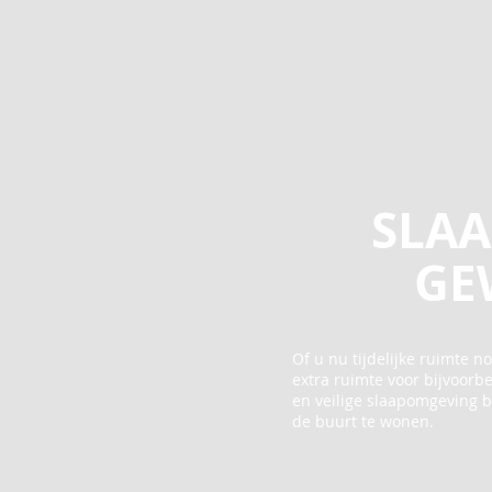
SLAA
GE
O
f u nu tijdelijke ruimte 
extra ruimte voor bijvoorb
en veilige slaapomgeving b
de buurt te wonen.