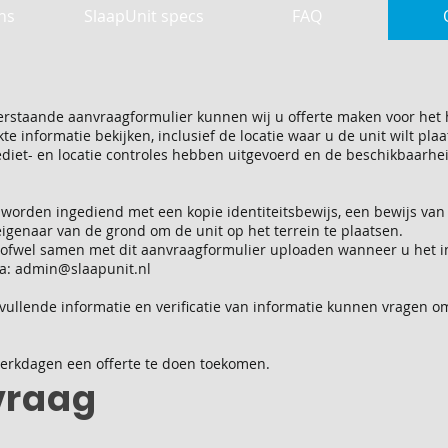
ns
SlaapUnit specs
FAQ
erstaande aanvraagformulier kunnen wij u offerte maken voor het 
e informatie bekijken, inclusief de locatie waar u de unit wilt pl
ediet- en locatie controles hebben uitgevoerd en de beschikbaarhe
worden ingediend met een kopie identiteitsbewijs, een bewijs van
eigenaar van de grond om de unit op het terrein te plaatsen.
fwel samen met dit aanvraagformulier uploaden wanneer u het ind
ia:
admin@slaapunit.nl
vullende informatie en verificatie van informatie kunnen vragen o
werkdagen een offerte te doen toekomen.
vraag