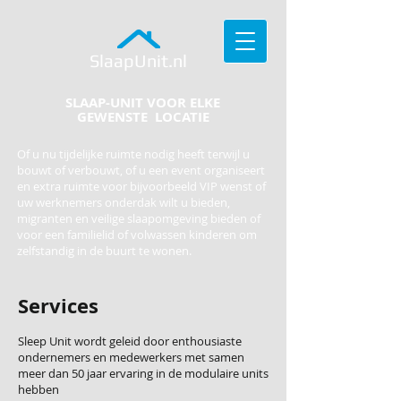
SlaapUnit.nl
SLAAP-UNIT VOOR ELKE
GEWENSTE LOCATIE
O
f u nu tijdelijke ruimte nodig heeft terwijl u
bouwt of verbouwt, of u een event organiseert
en extra ruimte voor bijvoorbeeld VIP wenst of
uw werknemers onderdak wilt u bieden,
migranten en veilige slaapomgeving bieden of
voor een familielid of volwassen kinderen om
zelfstandig in de buurt te wonen.
Services
Sleep Unit wordt geleid door enthousiaste
ondernemers en medewerkers met samen
meer dan 50 jaar ervaring in de modulaire units
hebben